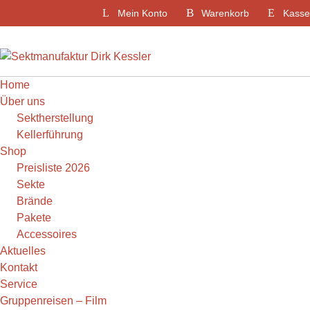
Weiter
Mein Konto
Warenkorb
Kasse
zum
Inhalt
Home
Über uns
Sektherstellung
Kellerführung
Shop
Preisliste 2026
Sekte
Brände
Pakete
Accessoires
Aktuelles
Kontakt
Service
Gruppenreisen – Film