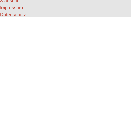
Startseite
Impressum
Datenschutz
AGB
Versandkosten
Widerruf
OS-Plattform / Streitschlichtung
Kontaktformular
Vertrag widerrufen
KONTAKT
Sektmanufaktur Dirk Kessler
Moselstraße 19
54487 Wintrich/Mosel
Telefon:
+49 (0)6534 931-40
E-Mail:
info@sektmanufaktur-dirk-kessler.de