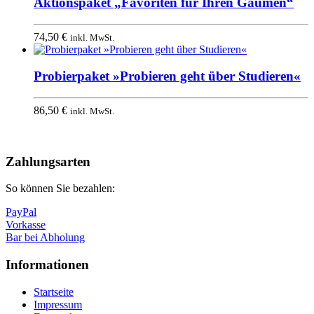
Aktionspaket „Favoriten für Ihren Gaumen“
74,50
€
inkl. MwSt.
Probierpaket »Probieren geht über Studieren«
86,50
€
inkl. MwSt.
Nach
oben
Zahlungsarten
So können Sie bezahlen:
PayPal
Vorkasse
Bar bei Abholung
Informationen
Startseite
Impressum